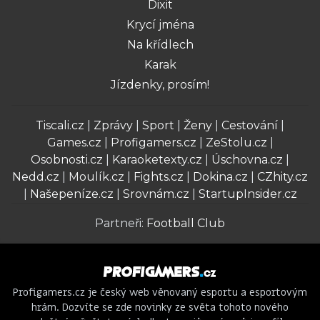
Dixit
Krycí jména
Na křídlech
Karak
Jízdenky, prosím!
Tiscali.cz
|
Zprávy
|
Sport
|
Ženy
|
Cestování
|
Games.cz
|
Profigamers.cz
|
ZeStolu.cz
|
Osobnosti.cz
|
Karaoketexty.cz
|
Úschovna.cz
|
Nedd.cz
|
Moulík.cz
|
Fights.cz
|
Dokina.cz
|
CZhity.cz
|
Našepeníze.cz
|
Srovnám.cz
|
StartupInsider.cz
Partneři:
Football Club
Profigamers.cz je český web věnovaný esportu a esportovým
hrám. Dozvíte se zde novinky ze světa tohoto nového