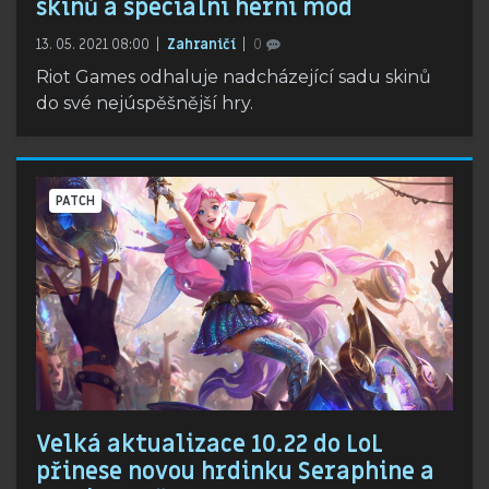
skinů a speciální herní mód
13. 05. 2021 08:00
Zahraničí
0
Riot Games odhaluje nadcházející sadu skinů
do své nejúspěšnější hry.
PATCH
Velká aktualizace 10.22 do LoL
přinese novou hrdinku Seraphine a