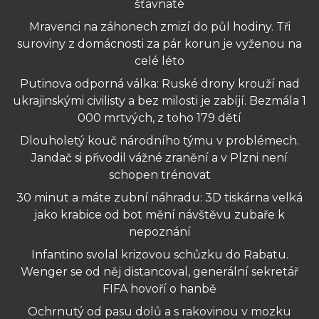
šťavnaté
Mravenci na záhonech zmizí do půl hodiny. Tři
suroviny z domácnosti za pár korun je vyženou na
celé léto
Putinova odporná válka: Ruské drony krouží nad
ukrajinskými civilisty a bez milosti je zabíjí. Bezmála 1
000 mrtvých, z toho 179 dětí
Dlouholetý kouč národního týmu v problémech.
Jandač si přivodil vážné zranění a v Plzni není
schopen trénovat
30 minut a máte zubní náhradu: 3D tiskárna velká
jako krabice od bot mění návštěvu zubaře k
nepoznání
Infantino svolal krizovou schůzku do Rabatu.
Wenger se od něj distancoval, generální sekretář
FIFA hovoří o hanbě
Ochrnutý od pasu dolů a s rakovinou v mozku