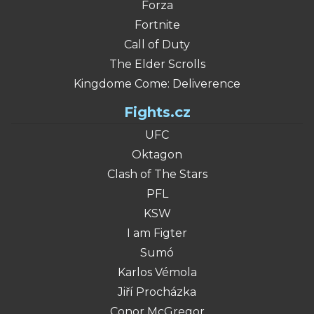
Forza
Fortnite
Call of Duty
The Elder Scrolls
Kingdome Come: Deliverence
Fights.cz
UFC
Oktagon
Clash of The Stars
PFL
KSW
I am Figter
Sumó
Karlos Vémola
Jiří Procházka
Conor McGregor