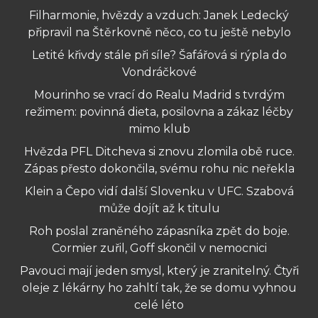
Filharmonie, hvězdy a vzduch: Janek Ledecký
připravil na Štěrkovně něco, co tu ještě nebylo
Letité křivdy stále při síle? Šafářová si rýpla do
Vondráčkové
Mourinho se vrací do Realu Madrid s tvrdým
režimem: povinná dieta, posilovna a zákaz léčby
mimo klub
Hvězda PFL Ditcheva si znovu zlomila obě ruce.
Zápas přesto dokončila, svému rohu nic neřekla
Klein a Čepo vidí další Slovenku v UFC. Szabová
může dojít až k titulu
Roh poslal zraněného zápasníka zpět do boje.
Cormier zuřil, Goff skončil v nemocnici
Pavouci mají jeden smysl, který je zranitelný. Čtyři
oleje z lékárny ho zahltí tak, že se domu vyhnou
celé léto