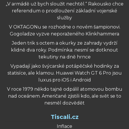
„V armádě už bych sloužit nechtěl.“ Rakousko chce
referendum o prodloužení základní vojenské
služby
V OKTAGONu se rozhodne o novém šampionovi.
Gogoladze vyzve neporaženého Klinkhammera
Jeden trik s octem a okurky ze zahrady vydrží
klidně dva roky. Podmínka: nesmí se dotknout
tekutiny na dně hrnce
Vypadají jako švýcarské potápěčské hodinky za
statisíce, ale klamou. Huawei Watch GT 6 Pro jsou
luxus pro iOS i Android
V roce 1979 někdo tajně odpálil atomovou bombu
nad oceánem. Američané zjistili kdo, ale svět se to
nesměl dozvědět
Tiscali.cz
Inflace