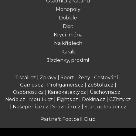
Osadníci z Katanu
Monopoly
Dobble
Dixit
Krycí jména
Na křídlech
Karak
Jízdenky, prosím!
Tiscali.cz
|
Zprávy
|
Sport
|
Ženy
|
Cestování
|
Games.cz
|
Profigamers.cz
|
ZeStolu.cz
|
Osobnosti.cz
|
Karaoketexty.cz
|
Úschovna.cz
|
Nedd.cz
|
Moulík.cz
|
Fights.cz
|
Dokina.cz
|
CZhity.cz
|
Našepeníze.cz
|
Srovnám.cz
|
StartupInsider.cz
Partneři:
Football Club