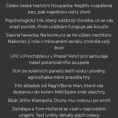
Česko česká teplotní houpačka: Nejdřív rozpálená
pec, pak najednou ostrý zlom
Psychologický trik, který odzbrojí člověka, co se vás
snaží ponížit. Proti urážkám funguje jak kouzlo
Slavná herečka: Na konkurz se mi vůbec nechtělo.
Nakonec jí role v milovaném seriálu změnila celý
život
UFC s Procházkou v Praze? Kincl pro samuraje
našel potenciálního soupeře
Stín ze solárních panelů šetří vodu i plodiny,
agrivoltaika mění pravidla hry
Pět skladeb od Rag’n’Bone Man, které vás
dostanou do kolen: Měli byste znát všechny
Bizár Jiřího Krampola: Dluhy mu rostou i po smrti
Zendaya a Tom Holland se vzali v naprostém
utajení. Teď unikly detaily jejich oslavy