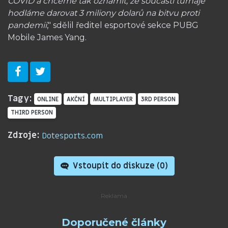
COVID a chceme tak oznámit, že součástí turnaje
hodláme darovat 3 miliony dolarů na bitvu proti
pandemii
," sdělil ředitel esportové sekce PUBG
Mobile James Yang.
Tagy:
ONLINE
AKČNÍ
MULTIPLAYER
3RD PERSON
THIRD PERSON
Zdroje:
Dotesports.com
Vstoupit do diskuze (
0
)
Doporučené články