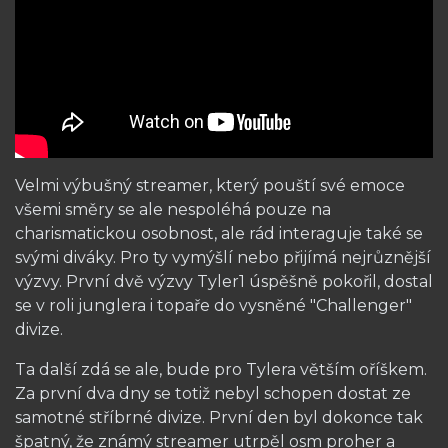
Velmi výbušný streamer, který pouští své emoce
všemi směry se ale nespoléhá pouze na
charismatickou osobnost, ale rád interaguje také se
svými diváky. Pro ty vymýšlí nebo přijímá nejrůznější
výzvy. První dvě výzvy Tyler1 úspěšně pokořil, dostal
se v roli junglera i topaře do vysněné "Challenger"
divize.
Ta další zdá se ale, bude pro Tylera větším oříškem.
Za první dva dny se totiž nebyl schopen dostat ze
samotné stříbrné divize. První den byl dokonce tak
špatný, že známý streamer utrpěl osm proher a