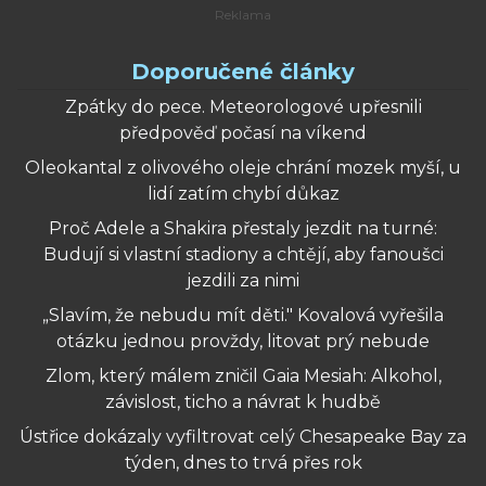
Doporučené články
Zpátky do pece. Meteorologové upřesnili
předpověď počasí na víkend
Oleokantal z olivového oleje chrání mozek myší, u
lidí zatím chybí důkaz
Proč Adele a Shakira přestaly jezdit na turné:
Budují si vlastní stadiony a chtějí, aby fanoušci
jezdili za nimi
„Slavím, že nebudu mít děti." Kovalová vyřešila
otázku jednou provždy, litovat prý nebude
Zlom, který málem zničil Gaia Mesiah: Alkohol,
závislost, ticho a návrat k hudbě
Ústřice dokázaly vyfiltrovat celý Chesapeake Bay za
týden, dnes to trvá přes rok