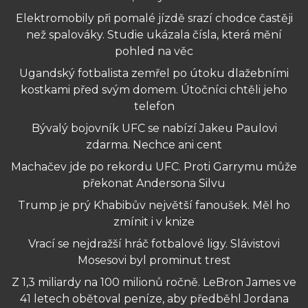
Elektromobily při pomalé jízdě srazí chodce častěji
než spalováky. Studie ukázala čísla, která mění
pohled na věc
Ugandský fotbalista zemřel po útoku dlažebními
kostkami před svým domem. Útočníci chtěli jeho
telefon
Bývalý bojovník UFC se nabízí Jakeu Paulovi
zdarma. Nechce ani cent
Machačev jde po rekordu UFC. Proti Garrymu může
překonat Andersona Silvu
Trump je prý Khabibův největší fanoušek. Měl ho
zmínit i v knize
Vrací se nejdražší hráč fotbalové ligy. Slávistovi
Mosesovi byl prominut trest
Z 1,3 miliardy na 100 milionů ročně. LeBron James ve
41 letech obětoval peníze, aby předběhl Jordana