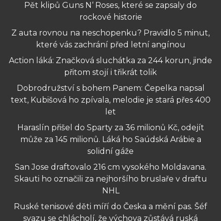
Pět klipů Guns N‘ Roses, které se zapsaly do
rockové historie
Z auta rovnou na neschopenku? Pravidlo 5 minut,
které vás zachrání před letní angínou
Action láká: Značková sluchátka za 244 korun, jinde
přitom stojí i třikrát tolik
Dobrodružství s bohem Panem: Čepelka napsal
text, Kubišová ho zpívala, melodie je stará přes 400
let
Haraslín přišel do Sparty za 36 milionů Kč, odejít
může za 145 milionů. Láká ho Saúdská Arábie a
solidní gáže
San Jose draftovalo 216 cm vysokého Moldavana.
Skauti ho označili za nejhoršího bruslaře v draftu
NHL
Ruské tenisové děti míří do Česka a mění pas. Šéf
svazu se chlácholí, že výchova zůstává ruská