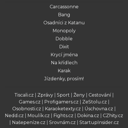
Carcassonne
Bang
Osadníci z Katanu
Monopoly
Dobble
Dixit
Krycí jména
Na křídlech
Karak
Jízdenky, prosím!
Tiscali.cz
|
Zprávy
|
Sport
|
Ženy
|
Cestování
|
Games.cz
|
Profigamers.cz
|
ZeStolu.cz
|
Osobnosti.cz
|
Karaoketexty.cz
|
Úschovna.cz
|
Nedd.cz
|
Moulík.cz
|
Fights.cz
|
Dokina.cz
|
CZhity.cz
|
Našepeníze.cz
|
Srovnám.cz
|
StartupInsider.cz