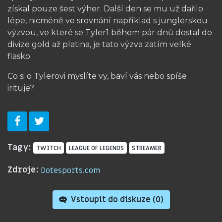
získal pouze šest výher. Další den se mu už dařilo
lépe, nicméně ve srovnání například s junglerskou
výzvou, ve které se Tyler1 během pár dnů dostal do
divize gold až platina, je tato výzva zatím velké
fiasko.
Co si o Tylerovi myslíte vy, baví vás nebo spíše
irituje?
Tagy:
TWITCH
LEAGUE OF LEGENDS
STREAMER
Zdroje:
Dotesports.com
Vstoupit do diskuze (
0
)