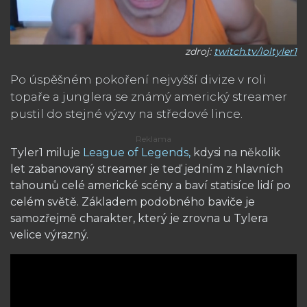
zdroj:
twitch.tv/loltyler1
Po úspěšném pokoření nejvyšší divize v roli
topaře a junglera se známý americký streamer
pustil do stejné výzvy na středové lince.
Tyler1 miluje
League of Legends,
kdysi na několik
let zabanovaný streamer je teď jedním z hlavních
tahounů celé americké scény a baví statisíce lidí po
celém světě. Základem podobného baviče je
samozřejmě charakter, který je zrovna u Tylera
velice výrazný.