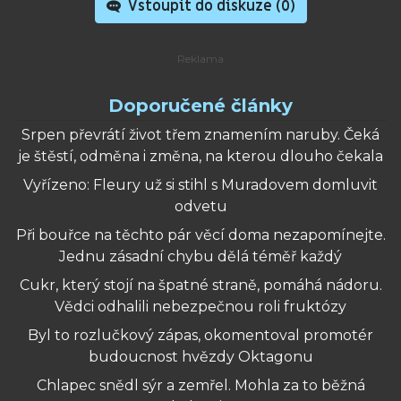
Vstoupit do diskuze (
0
)
Doporučené články
Srpen převrátí život třem znamením naruby. Čeká
je štěstí, odměna i změna, na kterou dlouho čekala
Vyřízeno: Fleury už si stihl s Muradovem domluvit
odvetu
Při bouřce na těchto pár věcí doma nezapomínejte.
Jednu zásadní chybu dělá téměř každý
Cukr, který stojí na špatné straně, pomáhá nádoru.
Vědci odhalili nebezpečnou roli fruktózy
Byl to rozlučkový zápas, okomentoval promotér
budoucnost hvězdy Oktagonu
Chlapec snědl sýr a zemřel. Mohla za to běžná