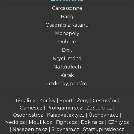
Carcassonne
Bang
Osadníci z Katanu
Monopoly
Dobble
Dixit
Krycí jména
Na křídlech
Karak
Jízdenky, prosím!
Tiscali.cz
|
Zprávy
|
Sport
|
Ženy
|
Cestování
|
Games.cz
|
Profigamers.cz
|
ZeStolu.cz
|
Osobnosti.cz
|
Karaoketexty.cz
|
Úschovna.cz
|
Nedd.cz
|
Moulík.cz
|
Fights.cz
|
Dokina.cz
|
CZhity.cz
|
Našepeníze.cz
|
Srovnám.cz
|
StartupInsider.cz