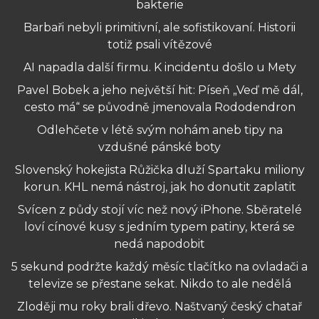
bakterie
Barbaři nebyli primitivní, ale sofistikovaní. Historii
totiž psali vítězové
AI napadla další firmu. K incidentu došlo u Mety
Pavel Bobek a jeho největší hit: Píseň „Veď mě dál,
cesto má“ se původně jmenovala Rododendron
Odlehčete v létě svým nohám aneb tipy na
vzdušné pánské boty
Slovenský hokejista Růžička dluží Spartaku miliony
korun. KHL nemá nástroj, jak ho donutit zaplatit
Svícen z půdy stojí víc než nový iPhone. Sběratelé
loví cínové kusy s jedním typem patiny, která se
nedá napodobit
5 sekund podržte každý měsíc tlačítko na ovladači a
televize se přestane sekat. Nikdo to ale nedělá
Zloději mu roky brali dřevo. Naštvaný český chatař