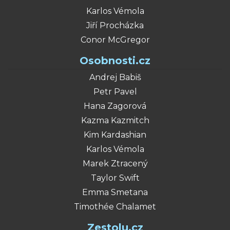
Karlos Vémola
Jiří Procházka
Conor McGregor
Osobnosti.cz
Andrej Babiš
Petr Pavel
Hana Zagorová
Kazma Kazmitch
Kim Kardashian
Karlos Vémola
Marek Ztracený
Taylor Swift
Emma Smetana
Timothée Chalamet
Zestolu.cz