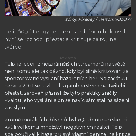
zdroj: Pixabay / Twitch: xQcOW
Felix “xQc” Lengynel sám gamblingu holdoval,
nyní se rozhodl přestat a kritizuje za to jiné
tvůrce.
Felix je jeden z nejznámějších streamerů na světě,
není tomu ale tak dávno, kdy byl silně kritizován za
sponzorované vysílání hazardních her. Na začátku
června 2021 se rozhodl s gamblerstvím na Twitchi
přestat, zároveň přiznal, že tyto praktiky zničily
kvalitu jeho vysílání a on se navíc sám stal na sázení
závislým.
Kromě morálních důvodů byl xQc donucen skončit i
kvůli velkému množství negativních reakcí. Felix
sice používal k hazardu své vlastní peníze, na kritice