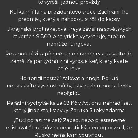
to vyřešil jednou provždy
Kulka mířila na prezidentovo srdce. Zachránil ho
předmět, který si náhodou strčil do kapsy
Ukrajinská protiraketová Freya závisí na sovětských
raketách S-300. Analytička vysvětluje, proč to
nemůže fungovat
Řezanou růži zapíchněte do brambory a zasaďte do
země. Za pár týdnů z ní vyroste keř, který kvete
celé roky
Hortenzii nestačí zalévat a hnojit. Pokud
nenastavíte kyselost půdy, listy zežloutnou a květy
nepřijdou
Parádní vychytávka za 68 Kč v Actionu nahradí set,
který jinde stojí stovky. Záruka 3 roky zdarma
„Buď porazíme celý Západ, nebo přestaneme
existovat.“ Putinův neonacistický ideolog přiznal, že
Rusko nemá kam couvnout