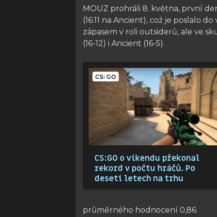
MOUZ prohráli 8. května, první den 
(16:11 na Ancient), což je poslalo 
zápasem v roli outsiderů, ale ve s
(16-12) i Ancient (16-5).
CS: GO
CS:GO o víkendu překonal
rekord v počtu hráčů. Po
deseti letech na trhu
průměrného hodnocení 0,86.