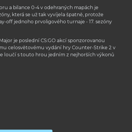
oru a bilance 0-4 v odehraných mapách je
ny, která se už tak vyvíjela špatně, protože
y-off jednoho prvoligového turnaje - 17. sezóny
Major je poslední CS:GO akcí sponzorovanou
ému celosvětovému vydání hry Counter-Strike 2 v
e loučí s touto hrou jedním z nejhorších výkonů