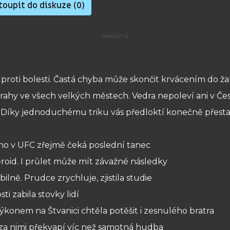
oupit do diskuze (
0
)
 proti bolesti. Častá chyba může skončit krvácením do ž
ýstrahy ve všech velkých městech. Vedra nepoleví ani v Č
li? Díky jednoduchému triku vás předloktí konečně přest
k ho v UFC zřejmě čeká poslední tanec
oid. I průlet může mít závažné následky
lně. Prudce zrychluje, zjistila studie
i zabila stovky lidí
Výkonem na Štvanici chtěla potěšit i zesnulého bratra
h za nimi překvapí víc než samotná hudba