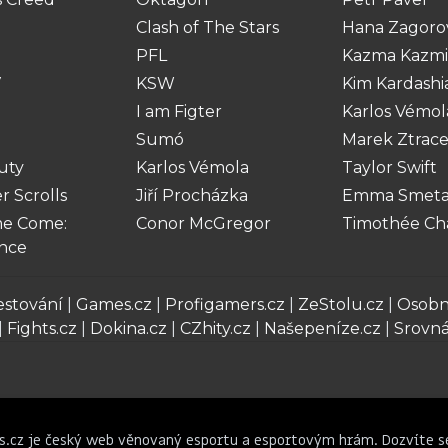
Clash of The Stars
Hana Zagoro
PFL
Kazma Kazmi
V
KSW
Kim Kardashi
I am Figter
Karlos Vémol
Sumó
Marek Ztrac
Duty
Karlos Vémola
Taylor Swift
r Scrolls
Jiří Procházka
Emma Smet
e Come:
Conor McGregor
Timothée Ch
ence
estování
|
Games.cz
|
Profigamers.cz
|
ZeStolu.cz
|
Osobno
|
Fights.cz
|
Dokina.cz
|
CZhity.cz
|
Našepeníze.cz
|
Srovn
s.cz je český web věnovaný esportu a esportovým hrám. Dozvíte s