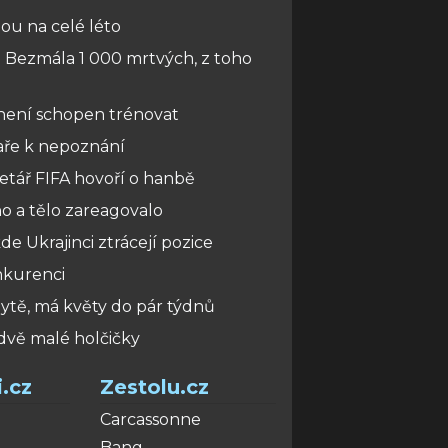
ou na celé léto
jí. Bezmála 1 000 mrtvých, z toho
 není schopen trénovat
aře k nepoznání
etář FIFA hovoří o hanbě
o a tělo zareagovalo
de Ukrajinci ztrácejí pozice
nkurenci
ytě, má květy do pár týdnů
 dvě malé holčičky
.cz
Zestolu.cz
Carcassonne
Bang