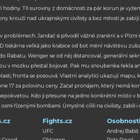
 hodiny. Tři suroviny z domácnosti za pár korun je vyžen
 krouží nad ukrajinskými civilisty a bez milosti je zabí
problémech. Jandač si přivodil vážné zranění a v Plzni
D tiskárna velká jako krabice od bot mění návštěvu zub
 do Rabatu. Wenger se od něj distancoval, generální sekr
nou v mozku přestal bojovat. Pak mu snoubenka řekla an
ti, fronta se posouvá. Vlastní analytici ukazují mapu, k
ne 17 za polovinu ceny. Začal pronájem, který nemá ko
epokvetou. Kdo ji přesune na jedno konkrétní místo v b
i řízenými bombami. Úmyslně cílili na civilisty, zabili i
.cz
Fights.cz
Osobnosti
e
UFC
Andrej Babiš
's Creed
Oktagon
Petr Pavel