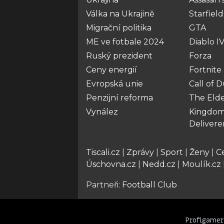
Válka na Ukrajině
Starfield
Migrační politika
GTA
ME ve fotbale 2024
Diablo I
Ruský prezident
Forza
Ceny energií
Fortnite
Evropská unie
Call of 
Penzijní reforma
The Elde
Vynález
Kingdom
Deliver
Tiscali.cz
|
Zprávy
|
Sport
|
Ženy
|
C
Úschovna.cz
|
Nedd.cz
|
Moulík.cz
Partneři:
Football Club
Profigamer