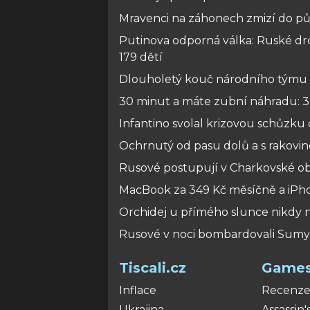
Mravenci na záhonech zmizí do půl
Putinova odporná válka: Ruské drony
179 dětí
Dlouholetý kouč národního týmu v 
30 minut a máte zubní náhradu: 3
Infantino svolal krizovou schůzku
Ochrnutý od pasu dolů a s rakovi
Rusové postupují v Charkovské oblas
MacBook za 349 Kč měsíčně a iPho
Orchidej u přímého slunce nikdy n
Rusové v noci bombardovali Sumy osm
Tiscali.cz
Games
Inflace
Recenz
Ukrajina
Assassin