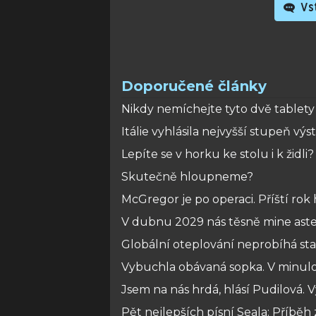
Vst
Doporučené články
Nikdy nemíchejte tyto dvě tablety
Itálie vyhlásila nejvyšší stupeň v
Lepíte se v horku ke stolu i k žid
Skutečně hloupneme?
McGregor je po operaci. Příští ro
V dubnu 2029 nás těsně mine aster
Globální oteplování neprobíhá stabi
Vybuchla obávaná sopka. V minulost
Jsem na nás hrdá, hlásí Pudilová. 
Pět nejlepších písní Seala: Příbě