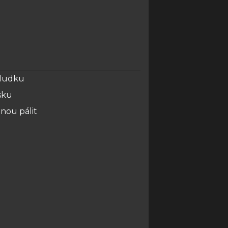
aludku
esku
anou pálit