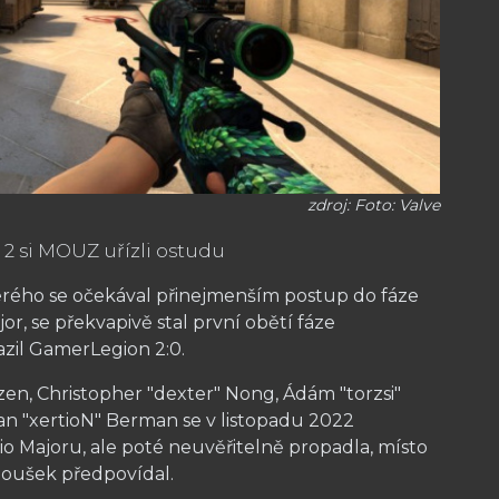
zdroj: Foto: Valve
2 si MOUZ uřízli ostudu
rého se očekával přinejmenším postup do fáze
or, se překvapivě stal první obětí fáze
azil GamerLegion 2:0.
zen, Christopher "dexter" Nong, Ádám "torzsi"
ian "xertioN" Berman se v listopadu 2022
io Majoru, ale poté neuvěřitelně propadla, místo
anoušek předpovídal.