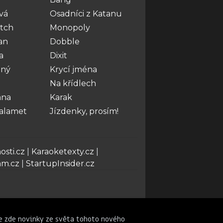
vá
Osadníci z Katanu
tch
Monopoly
an
Dobble
a
Dixit
ený
Krycí jména
Na křídlech
ana
Karak
alamet
Jízdenky, prosím!
sti.cz
|
Karaoketexty.cz
|
ám.cz
|
StartupInsider.cz
e zde novinky ze světa tohoto nového