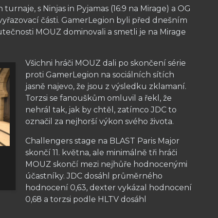
turnaje, s Ninjas in Pyjamas (16:9 na Mirage) a OG
do vyřazovací části. GamerLegion byli před dnešním
kutečnosti MOUZ dominovali a smetli je na Mirage
Všichni hráči MOUZ dali po skončení série
proti GamerLegion na sociálních sítích
jasně najevo, že jsou z výsledku zklamaní.
Torzsi se fanouškům omluvil a řekl, že
nehrál tak, jak by chtěl, zatímco JDC to
označil za nejhorší výkon svého života.
Challengers stage na BLAST Paris Major
skončí 11. května, ale minimálně tři hráči
MOUZ skončí mezi nejhůře hodnocenými
účastníky. JDC dosáhl průměrného
hodnocení 0,63, dexter vykázal hodnocení
0,68 a torzsi podle HLTV dosáhl