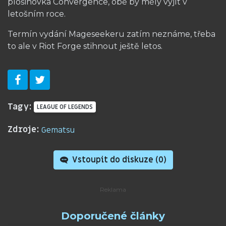
plošinovka Convergence, obě by měly vyjít v
letošním roce.
Termín vydání Mageseekeru zatím neznáme, třeba
to ale v Riot Forge stihnout ještě letos.
Tagy:
LEAGUE OF LEGENDS
Zdroje:
Gematsu
Vstoupit do diskuze (
0
)
Doporučené články