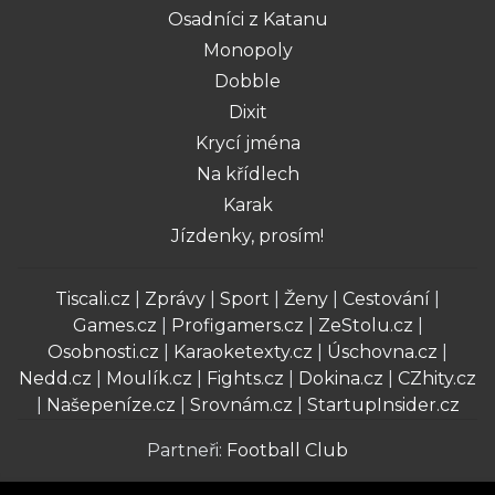
Osadníci z Katanu
Monopoly
Dobble
Dixit
Krycí jména
Na křídlech
Karak
Jízdenky, prosím!
Tiscali.cz
|
Zprávy
|
Sport
|
Ženy
|
Cestování
|
Games.cz
|
Profigamers.cz
|
ZeStolu.cz
|
Osobnosti.cz
|
Karaoketexty.cz
|
Úschovna.cz
|
Nedd.cz
|
Moulík.cz
|
Fights.cz
|
Dokina.cz
|
CZhity.cz
|
Našepeníze.cz
|
Srovnám.cz
|
StartupInsider.cz
Partneři:
Football Club