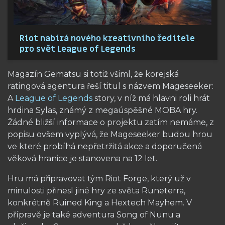
Riot nabírá nového kreativního ředitele
pro svět League of Legends
Magazín Gematsu si totiž všiml, že korejská
ratingová agentura řeší titul s názvem Mageseeker:
A
League of Legends
story, v níž má hlavni roli hrát
hrdina Sylas, známý z megaúspěšné MOBA hry.
Žádné bližší informace o projektu zatím nemáme, z
popisu ovšem vyplývá, že Mageseeker budou hrou
ve které probíhá nepřetržitá akce a doporučená
věková hranice je stanovena na 12 let.
Hru má připravovat tým Riot Forge, který už v
minulosti přinesl jiné hry ze světa Runeterra,
konkrétně Ruined King a Hextech Mayhem. V
přípravě je také adventura Song of Nunu a