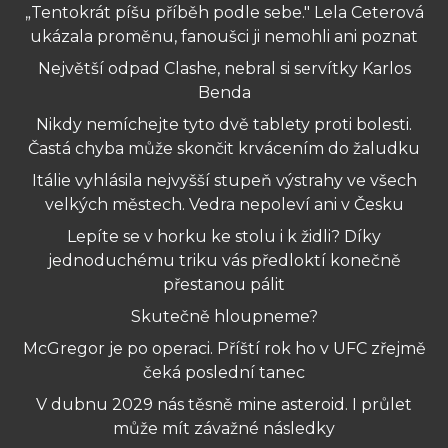
„Tentokrát píšu příběh podle sebe." Lela Ceterová
ukázala proměnu, fanoušci ji nemohli ani poznat
Největší odpad Clashe, nebral si servítky Karlos
Benda
Nikdy nemíchejte tyto dvě tablety proti bolesti.
Častá chyba může skončit krvácením do žaludku
Itálie vyhlásila nejvyšší stupeň výstrahy ve všech
velkých městech. Vedra nepoleví ani v Česku
Lepíte se v horku ke stolu i k židli? Díky
jednoduchému triku vás předloktí konečně
přestanou pálit
Skutečně hloupneme?
McGregor je po operaci. Příští rok ho v UFC zřejmě
čeká poslední tanec
V dubnu 2029 nás těsně mine asteroid. I průlet
může mít závažné následky