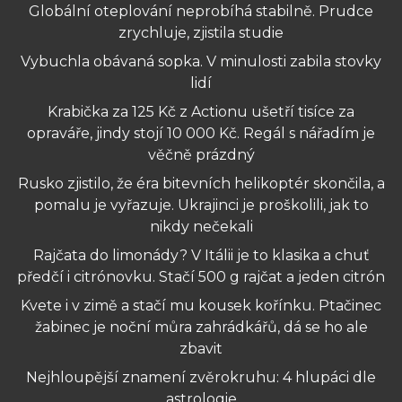
Globální oteplování neprobíhá stabilně. Prudce
zrychluje, zjistila studie
Vybuchla obávaná sopka. V minulosti zabila stovky
lidí
Krabička za 125 Kč z Actionu ušetří tisíce za
opraváře, jindy stojí 10 000 Kč. Regál s nářadím je
věčně prázdný
Rusko zjistilo, že éra bitevních helikoptér skončila, a
pomalu je vyřazuje. Ukrajinci je proškolili, jak to
nikdy nečekali
Rajčata do limonády? V Itálii je to klasika a chuť
předčí i citrónovku. Stačí 500 g rajčat a jeden citrón
Kvete i v zimě a stačí mu kousek kořínku. Ptačinec
žabinec je noční můra zahrádkářů, dá se ho ale
zbavit
Nejhloupější znamení zvěrokruhu: 4 hlupáci dle
astrologie