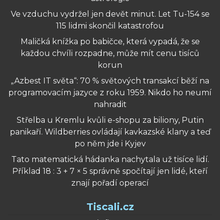
Ve vzduchu vydržel jen devět minut. Let Tu-154 se
115 lidmi skončil katastrofou
Maličká knížka po babičce, která vypadá, že se
každou chvíli rozpadne, může mít cenu tisíců
korun
„Azbest IT světa“: 70 % světových transakcí běží na
programovacím jazyce z roku 1959. Nikdo ho neumí
nahradit
Střelba u Kremlu kvůli e-shopu za biliony, Putin
panikaří. Wildberries ovládají kavkazské klany a teď
po něm jde i Kyjev
Tato matematická hádanka nachytala už tisíce lidí.
Příklad 18 : 3 + 7 × 5 správně spočítají jen lidé, kteří
znají pořadí operací
Tiscali.cz