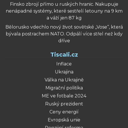
Finsko zbrojí přímo u ruských hranic. Nakupuje
nenápadné systémy, které sestřelí letouny na 9 km
a váží jen 87 kg
Bělorusko vdechlo nový život sovětské „Vose“, která
bývala postrachem NATO. Odpálí více střel než kdy
dříve
Tiscali.cz
Inflace
Ukrajina
Válka na Ukrajině
Migrační politika
ME ve fotbale 2024
Ruský prezident
Ceny energií
Evropská unie
Penzijní reforma