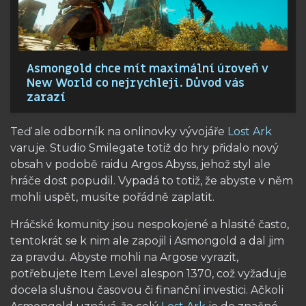
Asmongold chce mít maximální úroveň v
New World co nejrychleji. Důvod vás
zarazí
Teď ale odborník na onlinovky vývojáře
Lost Ark
varuje. Studio Smilegate totiž do hry přidalo nový
obsah v podobě raidu Argos Abyss, jehož styl ale
hráče dost popudil. Vypadá to totiž, že abyste v něm
mohli uspět, musíte pořádně zaplatit.
Hráčské komunity jsou nespokojené a hlasité často,
tentokrát se k nim ale zapojil i Asmongold a dal jim
za pravdu. Abyste mohli na Argose vyrazit,
potřebujete Item Level alespon 1370, což vyžaduje
docela slušnou časovou či finanční investici. Ačkoli