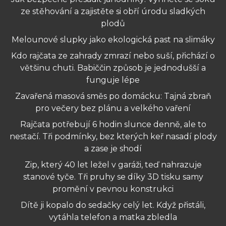
ze stěhování a zajistěte si obří úrodu sladkých
plodů
Melounové slupky jako ekologická past na slimáky
Kdo rajčata ze zahrady zmrazí nebo suší, přichází o
většinu chuti. Babiččin způsob je jednodušší a
funguje lépe
Zavařená masová směs po domácku: Tajná zbraň
pro večery bez plánu a velkého vaření
Rajčata potřebují 6 hodin slunce denně, ale to
nestačí. Tři podmínky, bez kterých keř nasadí plody
a zase je shodí
Zip, který 40 let ležel v garáži, teď nahrazuje
stanové tyče. Tři pruhy se díky 3D tisku samy
promění v pevnou konstrukci
Dítě ji kopalo do sedačky celý let. Když přistáli,
vytáhla telefon a matka zbledla