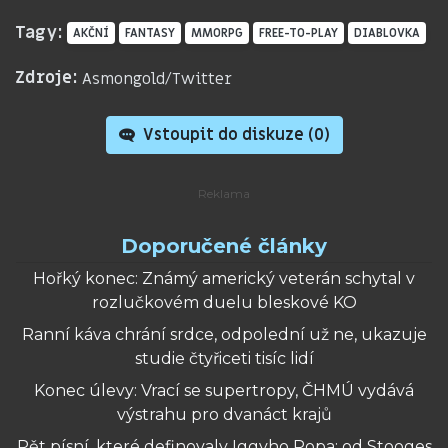
Tagy:
AKČNÍ
FANTASY
MMORPG
FREE-TO-PLAY
DIABLOVKA
Zdroje:
Asmongold/Twitter
Vstoupit do diskuze (
0
)
Doporučené články
Hořký konec: Známý americký veterán schytal v
rozlučkovém duelu bleskové KO
Ranní káva chrání srdce, odpolední už ne, ukazuje
studie čtyřiceti tisíc lidí
Konec úlevy: Vrací se supertropy, ČHMÚ vydává
výstrahu pro dvanáct krajů
Pět písní, které definovaly Iggyho Popa: od Stooges