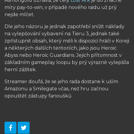
Asmongold uznává, že celý
Lost Ark
je do značné
míry pay-to-win, v případě nového raidu už prý
nejde mlčet.
Dle jeho názoru je jednak zapotřebí snížit náklady
na vylepšování vybavení na Tieru 3, jednak také
zpřístupnit obsah, který měli k dispozici hráči v Koreji
a některých dalších teritoriích, jako jsou Heroic
Abyss nebo Heroic Guardians. Jejich přítomnost v
základním gameplay loopu by prý výrazně vylepšila
herní zážitek.
Streamer doufá, že se jeho rada dostane k uším
Amazonu a Smilegate včas, než hru začnou
opouštět zástupy fanoušků.