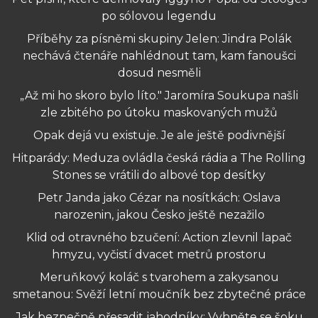
po sólovou legendu
Příběhy za písněmi skupiny Jelen: Jindra Polák
nechává čtenáře nahlédnout tam, kam fanoušci
dosud nesměli
„Až mi ho skoro bylo líto." Jaromíra Soukupa našli
zle zbitého po útoku maskovaných mužů
Opak dejá vu existuje. Je ale ještě podivnější
Hitparády: Meduza ovládla česká rádia a The Rolling
Stones se vrátili do albové top desítky
Petr Janda jako Cézar na nosítkách: Oslava
narozenin, jakou Česko ještě nezažilo
Klid od otravného bzučení: Action zlevnil lapač
hmyzu, vyčistí dvacet metrů prostoru
Meruňkový koláč s tvarohem a zakysanou
smetanou: Svěží letní moučník bez zbytečné práce
Jak bezpečně přesadit jahodníky: Vyhněte se šoku