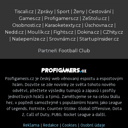
Tiscali.cz
|
Zprávy
|
Sport
|
Ženy
|
Cestování
|
Games.cz
|
Profigamers.cz
|
ZeStolu.cz
|
Osobnosti.cz
|
Karaoketexty.cz
|
Úschovna.cz
|
Nedd.cz
|
Moulík.cz
|
Fights.cz
|
Dokina.cz
|
CZhity.cz
|
Našepeníze.cz
|
Srovnám.cz
|
StartupInsider.cz
Partneři:
Football Club
Profigamers.cz je český web věnovaný esportu a esportovým
hrám. Dozvíte se zde novinky ze světa tohoto nového
odvětví, přečtete výsledky turnajů a zápasů i profily
jednotlivých hráčů a týmů. Zaměřujeme se na celou škálu
her, v popředí samozřejmě s populárními hrami jako League
of Legends, Fortnite, Counter-Strike: Global Offensive, Dota
2, Call of Duty, PUBG, Rocket League a další.
Reklama
|
Redakce
|
Cookies
|
Osobní údaje