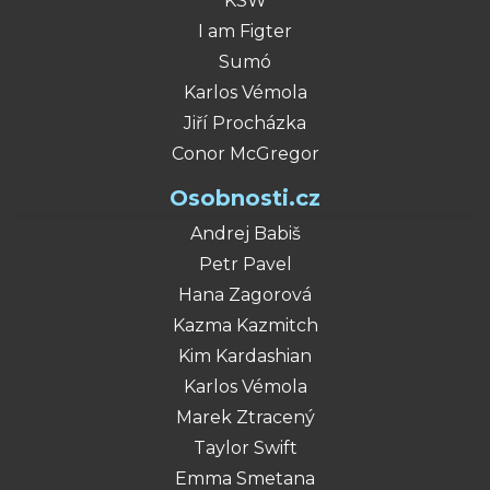
KSW
I am Figter
Sumó
Karlos Vémola
Jiří Procházka
Conor McGregor
Osobnosti.cz
Andrej Babiš
Petr Pavel
Hana Zagorová
Kazma Kazmitch
Kim Kardashian
Karlos Vémola
Marek Ztracený
Taylor Swift
Emma Smetana