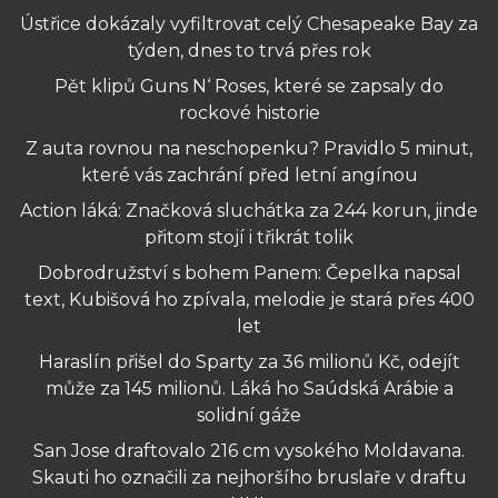
Ústřice dokázaly vyfiltrovat celý Chesapeake Bay za
týden, dnes to trvá přes rok
Pět klipů Guns N‘ Roses, které se zapsaly do
rockové historie
Z auta rovnou na neschopenku? Pravidlo 5 minut,
které vás zachrání před letní angínou
Action láká: Značková sluchátka za 244 korun, jinde
přitom stojí i třikrát tolik
Dobrodružství s bohem Panem: Čepelka napsal
text, Kubišová ho zpívala, melodie je stará přes 400
let
Haraslín přišel do Sparty za 36 milionů Kč, odejít
může za 145 milionů. Láká ho Saúdská Arábie a
solidní gáže
San Jose draftovalo 216 cm vysokého Moldavana.
Skauti ho označili za nejhoršího bruslaře v draftu