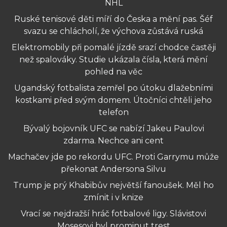
NHL
Ruské tenisové děti míří do Česka a mění pas. Šéf
svazu se chlácholí, že výchova zůstává ruská
Elektromobily při pomalé jízdě srazí chodce častěji
než spalováky. Studie ukázala čísla, která mění
pohled na věc
Ugandský fotbalista zemřel po útoku dlažebními
kostkami před svým domem. Útočníci chtěli jeho
telefon
Bývalý bojovník UFC se nabízí Jakeu Paulovi
zdarma. Nechce ani cent
Machačev jde po rekordu UFC. Proti Garrymu může
překonat Andersona Silvu
Trump je prý Khabibův největší fanoušek. Měl ho
zmínit i v knize
Vrací se nejdražší hráč fotbalové ligy. Slávistovi
Mosesovi byl prominut trest