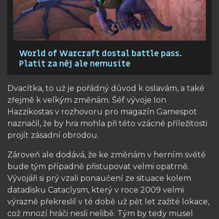
World of Warcraft dostal battle pass.
Platit za něj ale nemusíte
Dvacítka, to už je pořádný důvod k oslavám, a také
zřejmě k velkým změnám. Šéf vývoje Ion
Hazzikostas v rozhovoru pro magazín Gamespot
naznačil, že by hra mohla při této vzácné příležitosti
projít zásadní obrodou.
Zároveň ale dodává, že ke změnám v herním světě
bude tým případně přistupovat velmi opatrně.
Vývojáři si prý vzali ponaučení ze situace kolem
datadisku Cataclysm, který v roce 2009 velmi
výrazně překreslil v té době už pět let zažité lokace,
což mnozí hráči nesli nelibě. Tým by tedy musel