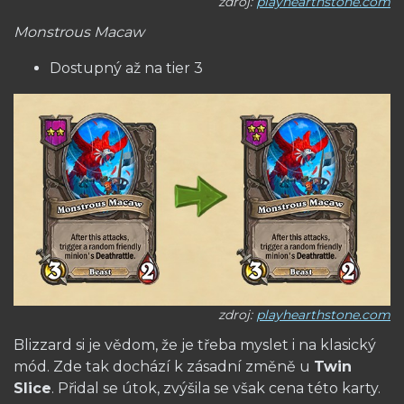
zdroj:
playhearthstone.com
Monstrous Macaw
Dostupný až na tier 3
zdroj:
playhearthstone.com
Blizzard si je vědom, že je třeba myslet i na klasický
mód. Zde tak dochází k zásadní změně u
Twin
Slice
. Přidal se útok, zvýšila se však cena této karty.