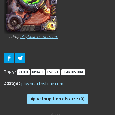
zdroj:
playhearthstone.com
Tagy:
PATCH
UPDATE
ESPORT
HEARTHSTONE
Zdroje:
playhearthstone.com
Vstoupit do diskuze (
0
)