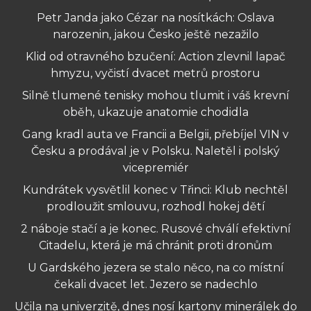
Petr Janda jako Cézar na nosítkách: Oslava
narozenin, jakou Česko ještě nezažilo
Klid od otravného bzučení: Action zlevnil lapač
hmyzu, vyčistí dvacet metrů prostoru
Silně tlumené tenisky mohou tlumit i váš krevní
oběh, ukazuje anatomie chodidla
Gang kradl auta ve Francii a Belgii, přebíjel VIN v
Česku a prodával je v Polsku. Naletěl i polský
vicepremiér
Kundrátek vysvětlil konec v Třinci: Klub nechtěl
prodloužit smlouvu, rozhodl hokej dětí
2 náboje stačí a je konec. Rusové chválí efektivní
Citadelu, která je má chránit proti dronům
U Gardského jezera se stalo něco, na co místní
čekali dvacet let. Jezero se nadechlo
Učila na univerzitě, dnes nosí kartony minerálek do