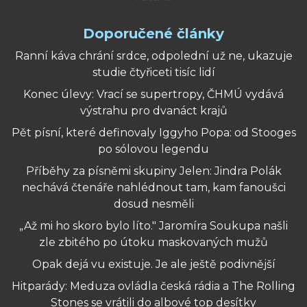
Doporučené články
Ranní káva chrání srdce, odpolední už ne, ukazuje
studie čtyřiceti tisíc lidí
Konec úlevy: Vrací se supertropy, ČHMÚ vydává
výstrahu pro dvanáct krajů
Pět písní, které definovaly Iggyho Popa: od Stooges
po sólovou legendu
Příběhy za písněmi skupiny Jelen: Jindra Polák
nechává čtenáře nahlédnout tam, kam fanoušci
dosud nesměli
„Až mi ho skoro bylo líto." Jaromíra Soukupa našli
zle zbitého po útoku maskovaných mužů
Opak dejá vu existuje. Je ale ještě podivnější
Hitparády: Meduza ovládla česká rádia a The Rolling
Stones se vrátili do albové top desítky