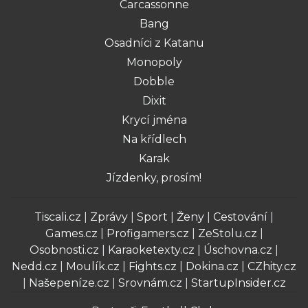
Carcassonne
Bang
Osadníci z Katanu
Monopoly
Dobble
Dixit
Krycí jména
Na křídlech
Karak
Jízdenky, prosím!
Tiscali.cz
|
Zprávy
|
Sport
|
Ženy
|
Cestování
|
Games.cz
|
Profigamers.cz
|
ZeStolu.cz
|
Osobnosti.cz
|
Karaoketexty.cz
|
Úschovna.cz
|
Nedd.cz
|
Moulík.cz
|
Fights.cz
|
Dokina.cz
|
CZhity.cz
|
Našepeníze.cz
|
Srovnám.cz
|
StartupInsider.cz