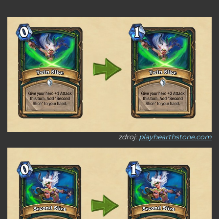
zdroj:
playhearthstone.com