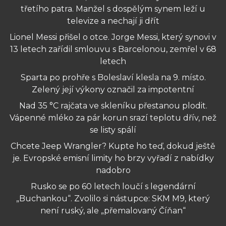
třetího patra. Manžel s dospělým synem leží u
televize a nechají ji dřít
Lionel Messi přišel o otce. Jorge Messi, který synovi v
13 letech zařídil smlouvu s Barcelonou, zemřel v 68
letech
Sparta po prohře s Boleslaví klesla na 9. místo.
Zelený její výkony označil za impotentní
Nad 35 °C rajčata ve skleníku přestanou plodit.
Vápenné mléko za pár korun srazí teplotu dřív, než
se listy spálí
Chcete Jeep Wrangler? Kupte ho teď, dokud ještě
je. Evropské emisní limity ho brzy vyřadí z nabídky
nadobro
Rusko se po 60 letech loučí s legendární
„Buchankou“. Zvolilo si nástupce: SKM M9, který
není ruský, ale „přemalovaný Číňan“