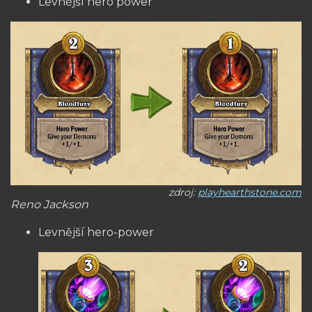
Levnější hero power
zdroj:
playhearthstone.com
Reno Jackson
Levnější hero-power