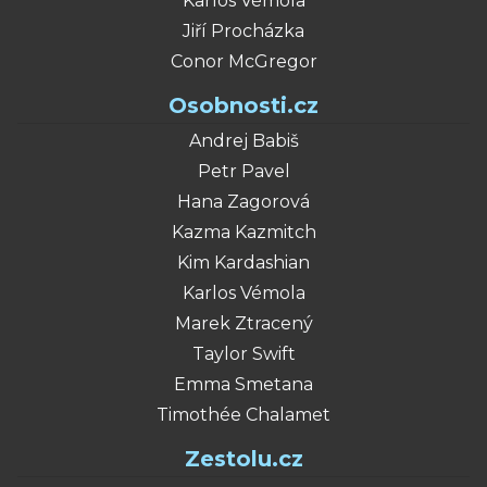
Karlos Vémola
Jiří Procházka
Conor McGregor
Osobnosti.cz
Andrej Babiš
Petr Pavel
Hana Zagorová
Kazma Kazmitch
Kim Kardashian
Karlos Vémola
Marek Ztracený
Taylor Swift
Emma Smetana
Timothée Chalamet
Zestolu.cz