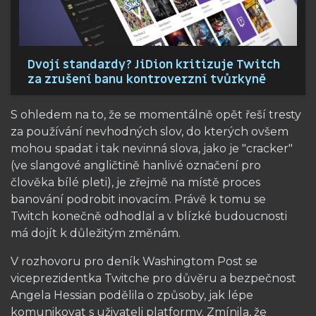
Dvojí standardy? JiDion kritizuje Twitch
za zrušení banu kontroverzní tvůrkyně
S ohledem na to, že se momentálně opět řeší tresty
za používání nevhodných slov, do kterých ovšem
mohou spadat i tak nevinná slova, jako je "cracker"
(ve slangové angličtině hanlivé označení pro
člověka bílé pleti), je zřejmě na místě proces
banování podrobit inovacím. Právě k tomu se
Twitch konečně odhodlal a v blízké budoucnosti
má dojít k důležitým změnám.
V rozhovoru pro deník Washingtom Post se
viceprezidentka Twitche pro důvěru a bezpečnost
Angela Hessian podělila o způsoby, jak lépe
komunikovat s uživateli platformy. Zmínila, že