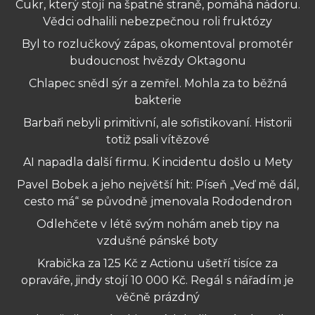
Cukr, který stojí na špatné straně, pomáhá nádoru.
Vědci odhalili nebezpečnou roli fruktózy
Byl to rozlučkový zápas, okomentoval promotér
budoucnost hvězdy Oktagonu
Chlapec snědl sýr a zemřel. Mohla za to běžná
bakterie
Barbaři nebyli primitivní, ale sofistikovaní. Historii
totiž psali vítězové
AI napadla další firmu. K incidentu došlo u Mety
Pavel Bobek a jeho největší hit: Píseň „Veď mě dál,
cesto má“ se původně jmenovala Rododendron
Odlehčete v létě svým nohám aneb tipy na
vzdušné pánské boty
Krabička za 125 Kč z Actionu ušetří tisíce za
opraváře, jindy stojí 10 000 Kč. Regál s nářadím je
věčně prázdný