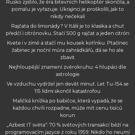
Rusko zjistilo, že éra bitevních helikoptér skončila, a
pomalu je vyřazuje. Ukrajinci je proškolili, jak to
nikdy nečekali
Rajčata do limonády? V Itálii je to klasika a chuť
předčí i citrónovku. Stačí 500 g rajčat a jeden citrón
Kvete i v zimě a stačí mu kousek kořínku. Ptačinec
žabinec je noční můra zahrádkářů, dá se ho ale
zbavit
Nejhloupější znamení zvěrokruhu: 4 hlupáci dle
astrologie
Ve vzduchu vydržel jen devět minut. Let Tu-154 se
115 lidmi skončil katastrofou
Maličká knížka po babičce, která vypadá, že se
každou chvíli rozpadne, může mít cenu tisíců
korun
„Azbest IT světa“: 70 % světových transakcí běží na
programovacím jazyce z roku 1959. Nikdo ho neumí