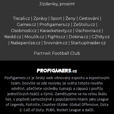
Jízdenky, prosím!
Tiscali.cz
|
Zprávy
|
Sport
|
Ženy
|
Cestování
|
Games.cz
|
Profigamers.cz
|
ZeStolu.cz
|
Osobnosti.cz
|
Karaoketexty.cz
|
Úschovna.cz
|
Nedd.cz
|
Moulík.cz
|
Fights.cz
|
Dokina.cz
|
CZhity.cz
|
Našepeníze.cz
|
Srovnám.cz
|
StartupInsider.cz
Partneři:
Football Club
Profigamers.cz je český web věnovaný esportu a esportovým
hrám. Dozvíte se zde novinky ze světa tohoto nového
odvětví, přečtete výsledky turnajů a zápasů i profily
jednotlivých hráčů a týmů. Zaměřujeme se na celou škálu
her, v popředí samozřejmě s populárními hrami jako League
of Legends, Fortnite, Counter-Strike: Global Offensive, Dota
2, Call of Duty, PUBG, Rocket League a další.