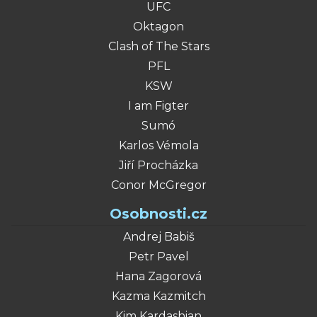
UFC
Oktagon
Clash of The Stars
PFL
KSW
I am Figter
Sumó
Karlos Vémola
Jiří Procházka
Conor McGregor
Osobnosti.cz
Andrej Babiš
Petr Pavel
Hana Zagorová
Kazma Kazmitch
Kim Kardashian