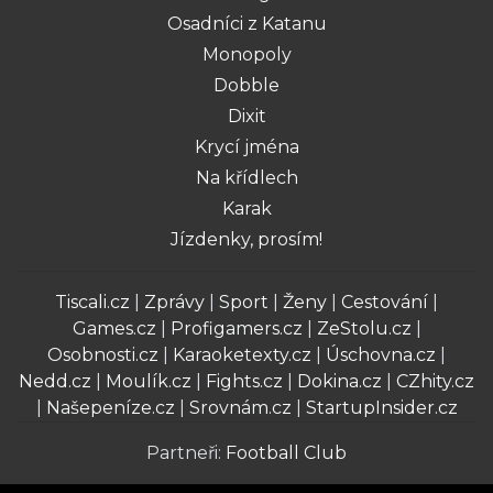
Osadníci z Katanu
Monopoly
Dobble
Dixit
Krycí jména
Na křídlech
Karak
Jízdenky, prosím!
Tiscali.cz
|
Zprávy
|
Sport
|
Ženy
|
Cestování
|
Games.cz
|
Profigamers.cz
|
ZeStolu.cz
|
Osobnosti.cz
|
Karaoketexty.cz
|
Úschovna.cz
|
Nedd.cz
|
Moulík.cz
|
Fights.cz
|
Dokina.cz
|
CZhity.cz
|
Našepeníze.cz
|
Srovnám.cz
|
StartupInsider.cz
Partneři:
Football Club