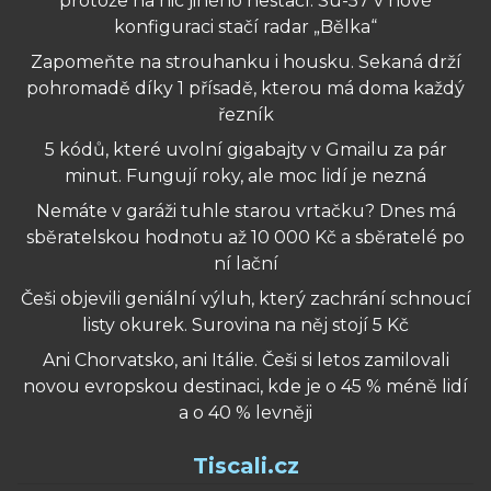
protože na nic jiného nestačí. Su-57 v nové
konfiguraci stačí radar „Bělka“
Zapomeňte na strouhanku i housku. Sekaná drží
pohromadě díky 1 přísadě, kterou má doma každý
řezník
5 kódů, které uvolní gigabajty v Gmailu za pár
minut. Fungují roky, ale moc lidí je nezná
Nemáte v garáži tuhle starou vrtačku? Dnes má
sběratelskou hodnotu až 10 000 Kč a sběratelé po
ní lační
Češi objevili geniální výluh, který zachrání schnoucí
listy okurek. Surovina na něj stojí 5 Kč
Ani Chorvatsko, ani Itálie. Češi si letos zamilovali
novou evropskou destinaci, kde je o 45 % méně lidí
a o 40 % levněji
Tiscali.cz