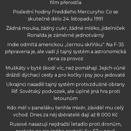
film přerostla
Poslední hodiny Freddieho Mercuryho: Co se
skutečně dělo 24. listopadu 1991
Žádná mouka, žádný cukr, žádné mléko, jídelníček
Ronalda je záměrně jednotvárný
Indie odmítá americkou „černou skříňku". Na F-35
připravena je, ale vadí jí tajný systém a astronomická
cena za provoz
Muškáty v bytě škodí víc, než pomáhají. Jejich vůně
dráždí dýchací cesty a pro kočky i psy jsou jedovaté
Ukrajinci nasadili tajný systém protivzdušné obrany
Rif. Sovětský podvozek, ale úplně jiná hra proti
letounům
Kdo měl v paneláku tenhle mixér, záviděl mu celý
vchod. Dnes za něj sběratelé dají až 8 000 Kč
Rusové nasazují nejdražší letadlo proti dronům,