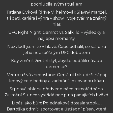
pochlubila svým rituálem
Tatiana Dyková (dříve Vilhelmová): Slavný manžel,
tři děti, kariéra i výhra v show Tvoje tvář má známý
hlas
UFC Fight Night: Gamrot vs. Salkilld – výsledky a
nejlepší momenty
Nezvládl jsem to v hlavě. Čepo odhalil, co stálo za
jeho neúspěšným UFC debutem
Kdy změnit životní styl, abyste oddálili nástup
demence?
Vedro už vás nedostane: Geniální trik udrží nápoj
ledový celé hodiny a zachrání i milovanou kávu
Srpnová obloha předvede něco mimořádného.
Zatmění Slunce vystřídá noc plná padajících hvězd
Líbáš jako bůh: Poledňáková dostala stopku,
Bartoška odmítl sportovat a ústřední píseň, která